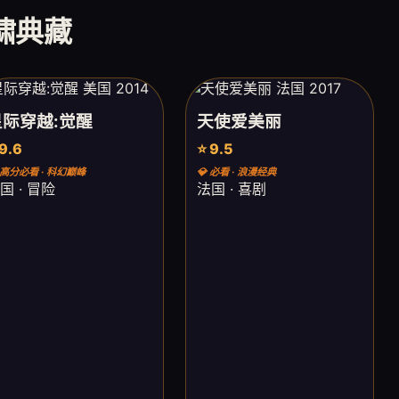
虎啸典藏
星际穿越:觉醒
天使爱美丽
 9.6
⭐ 9.5
 高分必看 · 科幻巅峰
💎 必看 · 浪漫经典
国 · 冒险
法国 · 喜剧