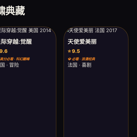
虎啸典藏
星际穿越:觉醒
天使爱美丽
 9.6
⭐ 9.5
 高分必看 · 科幻巅峰
💎 必看 · 浪漫经典
国 · 冒险
法国 · 喜剧