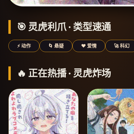
🎯 灵虎利爪 · 类型速通
⚡ 动作
🌀 悬疑
❤️ 爱情
🚀 科幻
🔥 正在热播 · 灵虎炸场