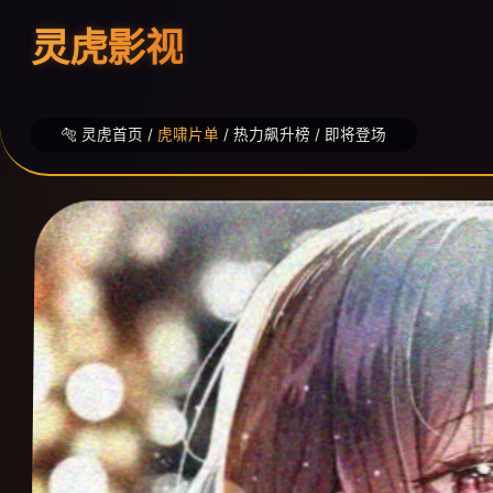
灵虎影视
🐅 灵虎首页 /
虎啸片单
/ 热力飙升榜 / 即将登场