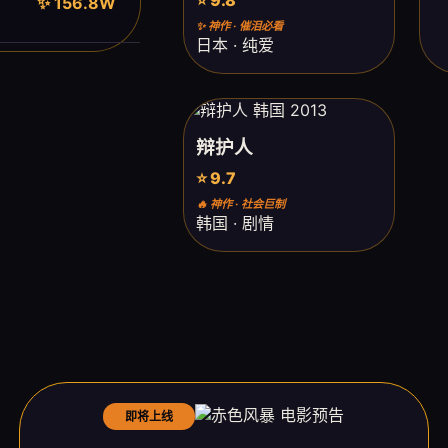
✨ 156.8W
✨ 神作 · 催泪必看
日本 · 纯爱
辩护人
⭐ 9.7
🔥 神作 · 社会巨制
韩国 · 剧情
即将上线