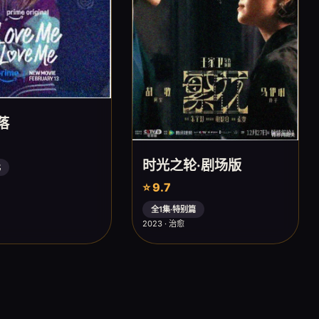
落
时光之轮·剧场版
比
⭐ 9.7
全1集·特别篇
2023 · 治愈