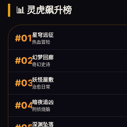
📊 灵虎飙升榜
星穹远征
#01
热血冒险
幻梦回廊
#02
奇幻史诗
妖怪屋敷
#03
治愈日常
暗夜追凶
#04
刑侦烧脑
深渊坠落