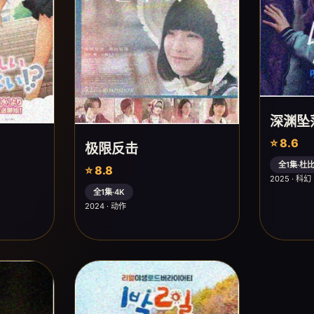
深渊坠
⭐ 8.6
极限反击
全1集·杜
⭐ 8.8
2025 · 科幻
全1集·4K
2024 · 动作