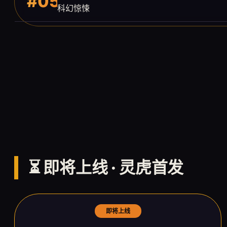
#05
科幻惊悚
⏳ 即将上线 · 灵虎首发
即将上线