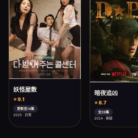
妖怪屋敷
暗夜追凶
⭐ 9.1
⭐ 8.7
更新至14集
全28集
2025 · 日常
2024 · 悬疑