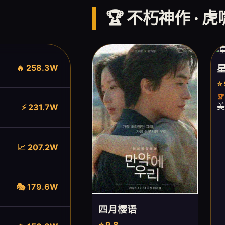
🏆 不朽神作 · 
🔥 258.3W
⭐

美
⚡ 231.7W
📈 207.2W
🎭 179.6W
四月樱语
⭐ 9.8