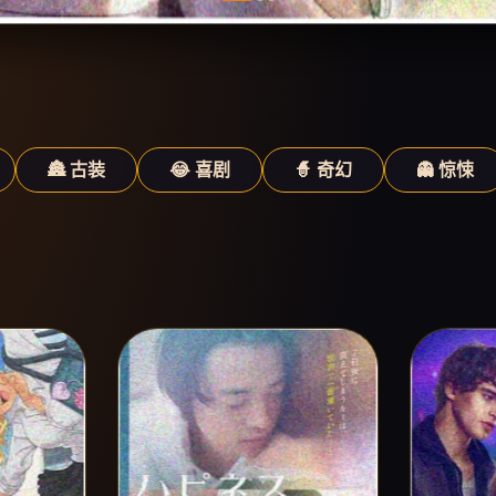
🏯 古装
😂 喜剧
🧙 奇幻
👻 惊悚